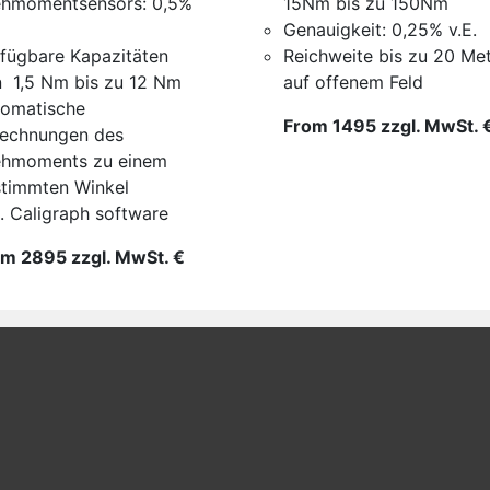
ehmomentsensors: 0,5%
15Nm bis zu 150Nm
Genauigkeit: 0,25% v.E.
fügbare Kapazitäten
Reichweite bis zu 20 Me
 1,5 Nm bis zu 12 Nm
auf offenem Feld
omatische
From 1495 zzgl. MwSt. 
rechnungen des
ehmoments zu einem
timmten Winkel
l. Caligraph software
m 2895 zzgl. MwSt. €