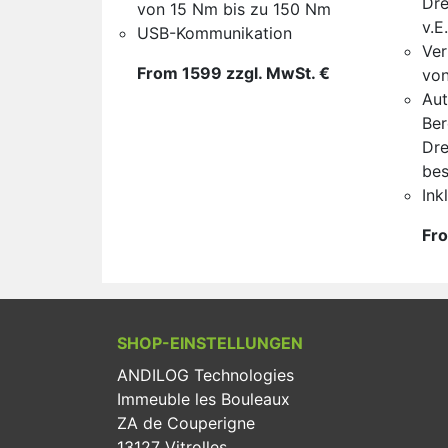
Dr
von 15 Nm bis zu 150 Nm
v.E.
USB-Kommunikation
Ver
From 1599 zzgl. MwSt. €
von
Aut
Be
Dr
bes
Ink
Fro
SHOP-EINSTELLUNGEN
ANDILOG Technologies
Immeuble les Bouleaux
ZA de Couperigne
13127 Vitrolles