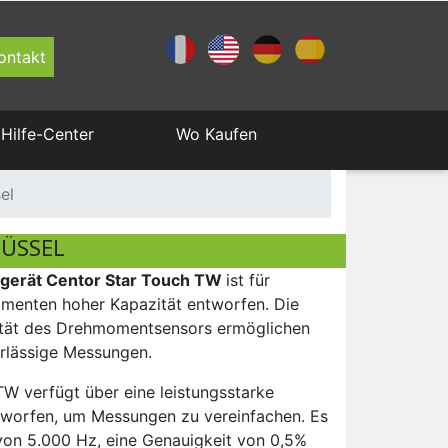
ontakt
Hilfe-Center
Wo Kaufen
Zugprüfgeräte
Ergonomie
Über Andilog Technologies
Vertriebspartner werden
Measure+ Programm
Newsletters Andilog
el
Drehmomentprüfstande
Medizin & Pharma
LÜSSEL
Certification
erät Centor Star Touch TW
Sensoren
ist für
enten hoher Kapazität entworfen. Die
lität des Drehmomentsensors ermöglichen
Digitale Displays
rlässige Messungen.
W verfügt über eine leistungsstarke
ntworfen, um Messungen zu vereinfachen. Es
von 5.000 Hz, eine Genauigkeit von 0,5%