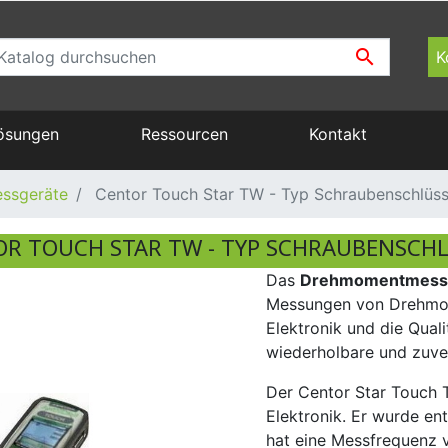

K
Lösungen
Ressourcen
Kontakt
Gebrauchsanweisung
Computer gesteuerte Prüfsysteme
Flaschentester
Kundendienst und Wartung
ssgeräte
Centor Touch Star TW - Typ Schraubenschlüss
Pdf Katalog
Befestigungen und Zubehör
R TOUCH STAR TW - TYP SCHRAUBENSCH
Glossar
Das
Drehmomentmessg
Prüfstände für Kraftmessgeräte
Messungen von Drehmom
Elektronik und die Qua
wiederholbare und zuve
Der Centor Star Touch T
Elektronik. Er wurde e
hat eine Messfrequenz 