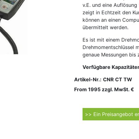
v.E. und eine Auflösung 
zeigt in Echtzeit den K
können an einen Compu
übermittelt werden.
Es ist mit einem Dreh
Drehmomentschlüssel mi
genaue Messungen bis 
Verfügbare Kapazitäte
Artikel-Nr.:
CNR CT TW
From 1995 zzgl. MwSt. €
>> Ein Preisangebot er