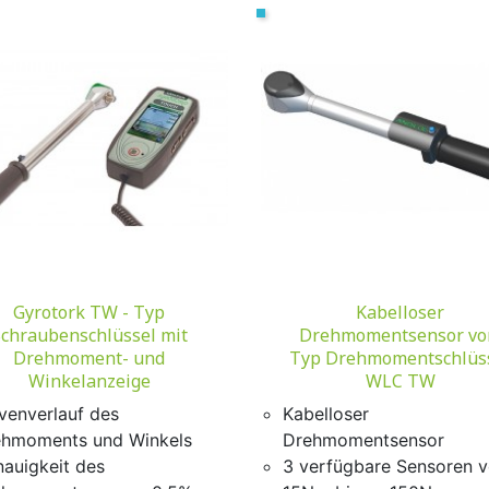
Vorschau
Vorschau


Gyrotork TW - Typ
Kabelloser
chraubenschlüssel mit
Drehmomentsensor v
Drehmoment- und
Typ Drehmomentschlüs
Winkelanzeige
WLC TW
venverlauf des
Kabelloser
ehmoments und Winkels
Drehmomentsensor
auigkeit des
3 verfügbare Sensoren 